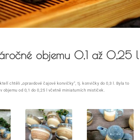
áročné objemu 0,1 až 0,25 l
eří chtěli „opravdové čajové konvičky“, tj. konvičky do 0,3 l. Byla to
v objemu od 0,1 do 0,25 l včetně miniaturních mističek.