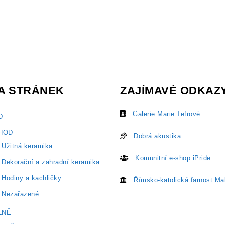
A STRÁNEK
ZAJÍMAVÉ ODKAZ
Galerie Marie Tefrové
D
HOD
Dobrá akustika
 Užitná keramika
Komunitní e-shop iPride
 Dekorační a zahradní keramika
 Hodiny a kachličky
Římsko-katolická farnost Ma
. Nezařazené
LNĚ