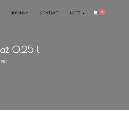
0
NOVINKY
KONTAKT
ÚČET
 až 0,25 l
25 l