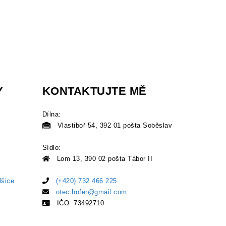
Y
KONTAKTUJTE MĚ
Dílna:
Vlastiboř 54, 392 01 pošta Soběslav
Sídlo:
Lom 13, 390 02 pošta Tábor II
lšice
(+420) 732 466 225
otec.hofer@gmail.com
IČO: 73492710