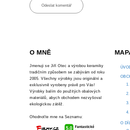
O MNĚ
MAP
Jmenuji se Jiří Otec a výrobou keramiky
ÚVO
tradičním způsobem se zabývám od roku
OBC
2005. Všechny výrobky jsou originální a
1.
exklusivně vyrobeny právě pro Vás!
Výrobky balím do použitých obalových
2.
materiálů, abych obchodem nezvyšoval
3.
ekologickou zátěž.
4
Ohodnoťte mne na Seznamu:
O DÍ