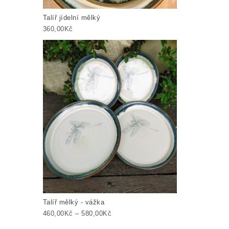
Talíř jídelní mělký
360,00
Kč
Talíř mělký - vážka
Rozpětí cen: 460,00Kč až 580,00Kč
460,00
Kč
–
580,00
Kč