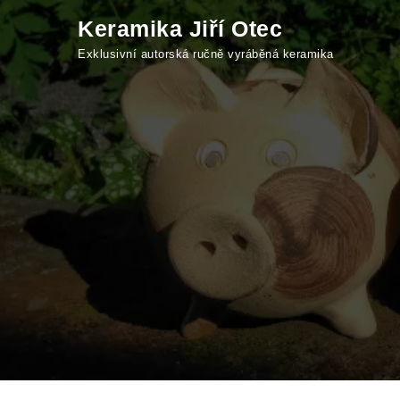
Skip to content
Keramika Jiří Otec
Exklusivní autorská ručně vyráběná keramika