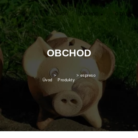
ÚVOD
OBCHOD
O DÍLNĚ
OBCHOD
>
>
espreso
Úvod
Produkty