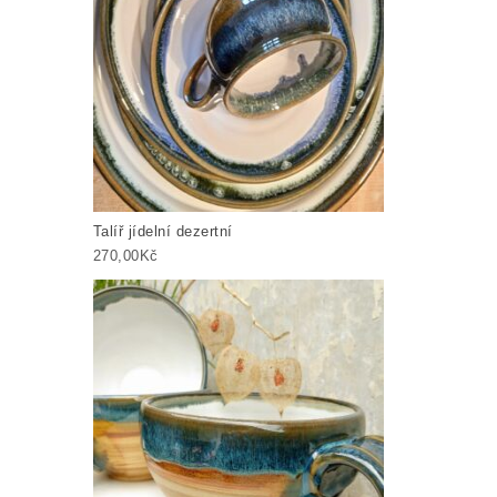
Talíř jídelní dezertní
270,00
Kč