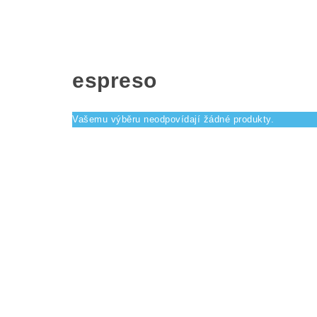
espreso
Vašemu výběru neodpovídají žádné produkty.