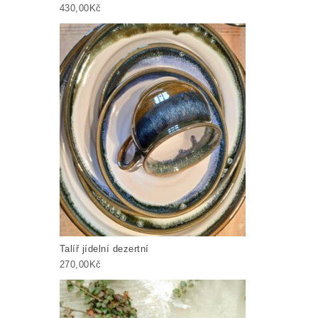
430,00
Kč
Talíř jídelní dezertní
270,00
Kč