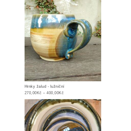
Hrnky žalud - lužniční
Rozpětí cen: 270,00Kč až 400,00Kč
270,00
Kč
–
400,00
Kč