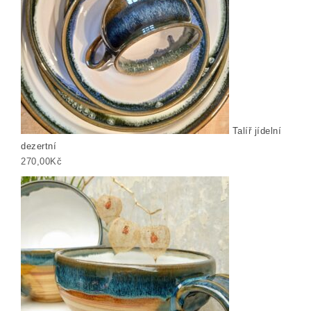
Talíř jídelní
dezertní
270,00
Kč