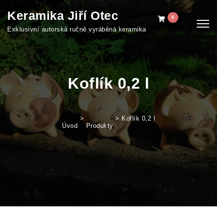
Skip to content
Keramika Jiří Otec
0
Togg
Exklusivní autorská ručně vyráběná keramika
navig
Koflík 0,2 l
>
>
Koflík 0,2 l
Úvod
Produkty