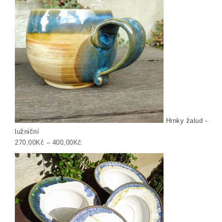
Hrnky žalud -
lužniční
Rozpětí cen: 270,00Kč až 400,00Kč
270,00
Kč
–
400,00
Kč