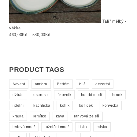
Talíř mělký -
vážka
Rozpětí cen: 460,00Kč až 580,00Kč
460,00
Kč
–
580,00
Kč
PRODUCT TAGS
Advent
amfora
Betlém
bílá
dezertní
džbán
espreso
fíkovník
holubí modř
hrnek
jídelní
kachlička
koflík
koflíček
konvička
krajka
krmítko
káva
lahvová zeleň
ledová modř
lužniční modř
líska
miska