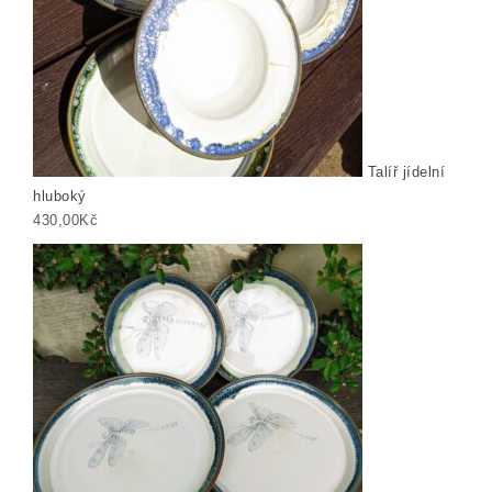
Talíř jídelní
hluboký
430,00
Kč