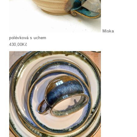
Miska
polévková s uchem
430,00
Kč