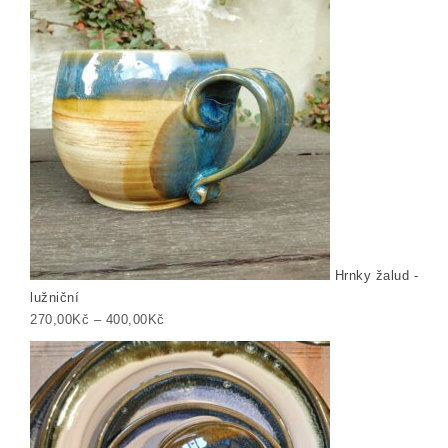
Hrnky žalud -
lužniční
Rozpětí cen: 270,00Kč až 400,00Kč
270,00
Kč
–
400,00
Kč