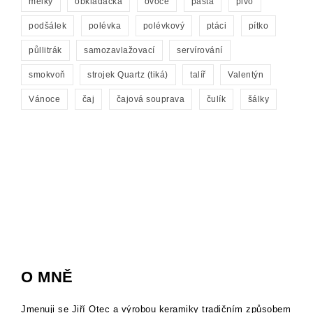
mělký
obkladačka
ovoce
pasta
pivo
podšálek
polévka
polévkový
ptáci
pítko
půllitrák
samozavlažovací
servírování
smokvoň
strojek Quartz (tiká)
talíř
Valentýn
Vánoce
čaj
čajová souprava
čulík
šálky
O MNĚ
Jmenuji se Jiří Otec a výrobou keramiky tradičním způsobem