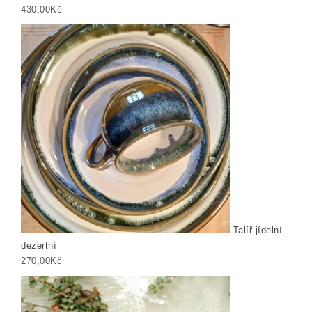
430,00
Kč
Talíř jídelní
dezertní
270,00
Kč