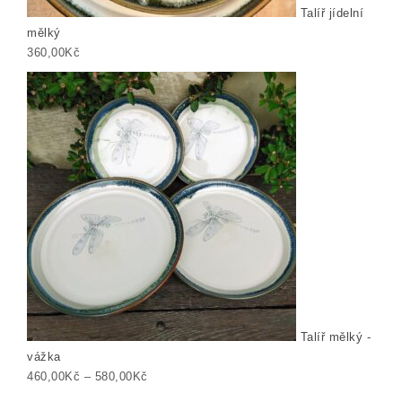
Talíř jídelní
mělký
360,00
Kč
Talíř mělký -
vážka
Rozpětí cen: 460,00Kč až 580,00Kč
460,00
Kč
–
580,00
Kč