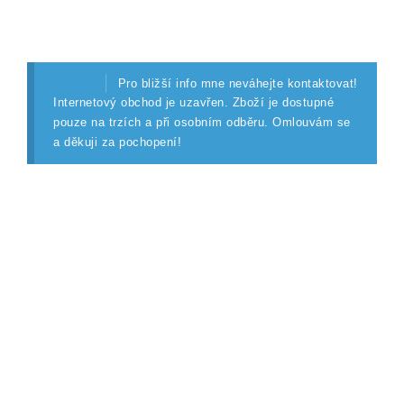
Pro bližší info mne neváhejte kontaktovat!
Internetový obchod je uzavřen. Zboží je dostupné
pouze na trzích a při osobním odběru. Omlouvám se
a děkuji za pochopení!