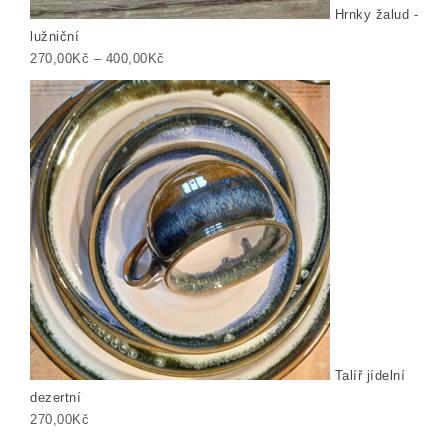
Hrnky žalud -
lužniční
Rozpětí cen: 270,00Kč až 400,00Kč
270,00
Kč
–
400,00
Kč
Talíř jídelní
dezertní
270,00
Kč