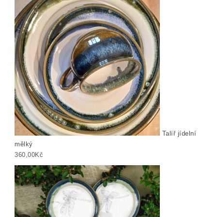
Talíř jídelní
mělký
360,00
Kč