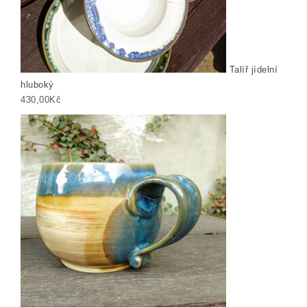
Talíř jídelní
hluboký
430,00
Kč