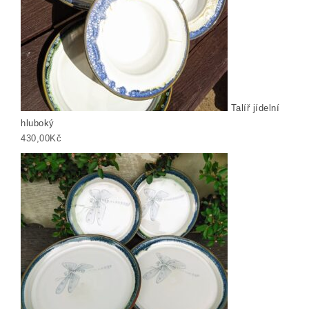
Talíř jídelní
hluboký
430,00
Kč