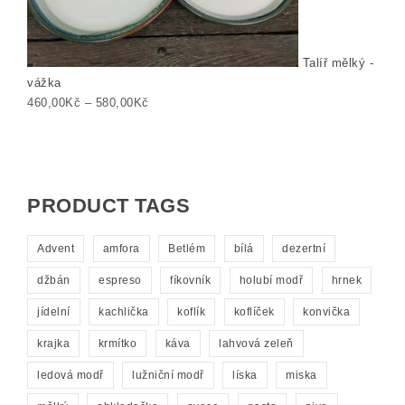
Talíř mělký -
vážka
Rozpětí cen: 460,00Kč až 580,00Kč
460,00
Kč
–
580,00
Kč
PRODUCT TAGS
Advent
amfora
Betlém
bílá
dezertní
džbán
espreso
fíkovník
holubí modř
hrnek
jídelní
kachlička
koflík
koflíček
konvička
krajka
krmítko
káva
lahvová zeleň
ledová modř
lužniční modř
líska
miska