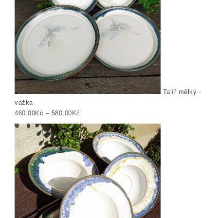
Talíř mělký -
vážka
Rozpětí cen: 460,00Kč až 580,00Kč
460,00
Kč
–
580,00
Kč