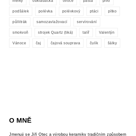
mělký
obkladačka
ovoce
pasta
pivo
podšálek
polévka
polévkový
ptáci
pítko
půllitrák
samozavlažovací
servírování
smokvoň
strojek Quartz (tiká)
talíř
Valentýn
Vánoce
čaj
čajová souprava
čulík
šálky
O MNĚ
Jmenuji se Jiří Otec a výrobou keramiky tradičním způsobem