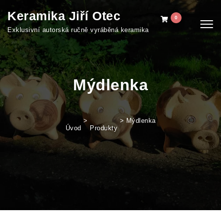
Skip to content
Keramika Jiří Otec
0
Togg
Exklusivní autorská ručně vyráběná keramika
navig
Mýdlenka
>
>
Mýdlenka
Úvod
Produkty