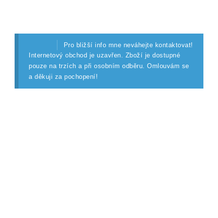
Pro bližší info mne neváhejte kontaktovat!
Internetový obchod je uzavřen. Zboží je dostupné
pouze na trzích a při osobním odběru. Omlouvám se
a děkuji za pochopení!