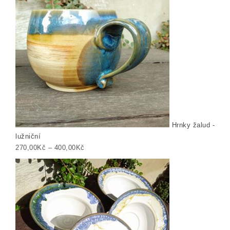
Hrnky žalud -
lužniční
Rozpětí cen: 270,00Kč až 400,00Kč
270,00
Kč
–
400,00
Kč