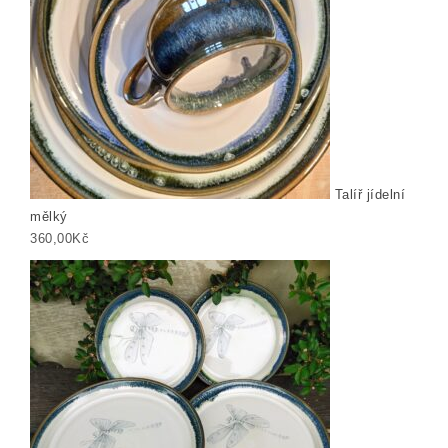
Talíř jídelní
mělký
360,00
Kč