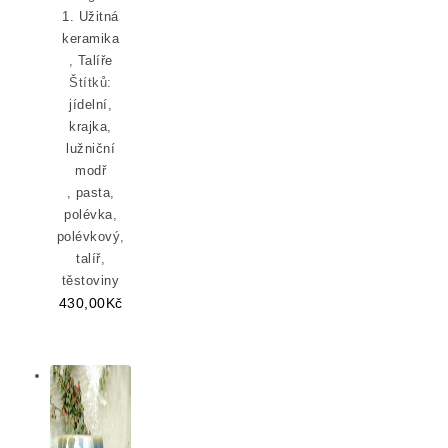
1. Užitná
keramika
,
Talíře
Štítků:
jídelní
,
krajka
,
lužniční
modř
,
pasta
,
polévka
,
polévkový
,
talíř
,
těstoviny
430,00
Kč