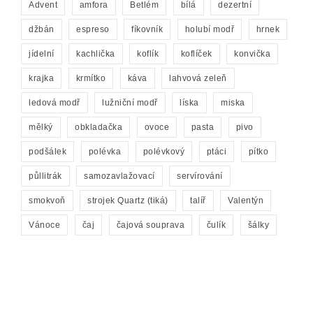
Advent
amfora
Betlém
bílá
dezertní
džbán
espreso
fíkovník
holubí modř
hrnek
jídelní
kachlička
koflík
koflíček
konvička
krajka
krmítko
káva
lahvová zeleň
ledová modř
lužniční modř
líska
miska
mělký
obkladačka
ovoce
pasta
pivo
podšálek
polévka
polévkový
ptáci
pítko
půllitrák
samozavlažovací
servírování
smokvoň
strojek Quartz (tiká)
talíř
Valentýn
Vánoce
čaj
čajová souprava
čulík
šálky