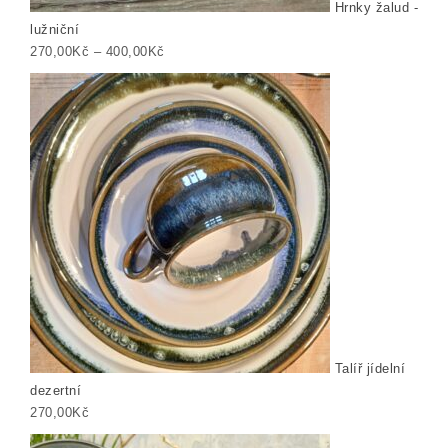
Hrnky žalud -
lužniční
Rozpětí cen: 270,00Kč až 400,00Kč
270,00
Kč
–
400,00
Kč
Talíř jídelní
dezertní
270,00
Kč