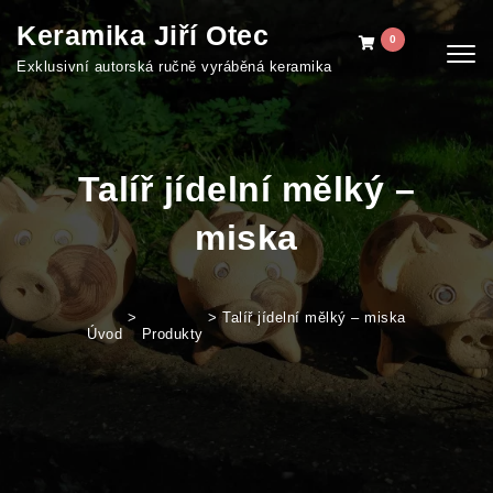
Skip to content
Keramika Jiří Otec
0
Togg
Exklusivní autorská ručně vyráběná keramika
navig
Talíř jídelní mělký –
miska
>
>
Talíř jídelní mělký – miska
Úvod
Produkty