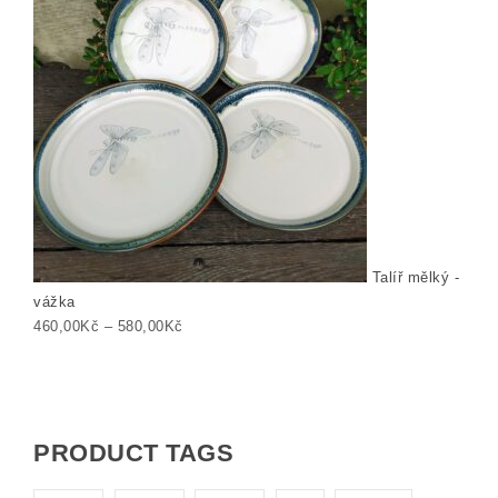
Talíř mělký -
vážka
Rozpětí cen: 460,00Kč až 580,00Kč
460,00
Kč
–
580,00
Kč
PRODUCT TAGS