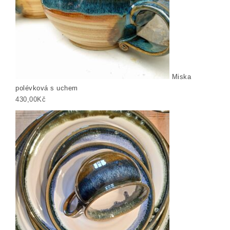
Miska
polévková s uchem
430,00
Kč