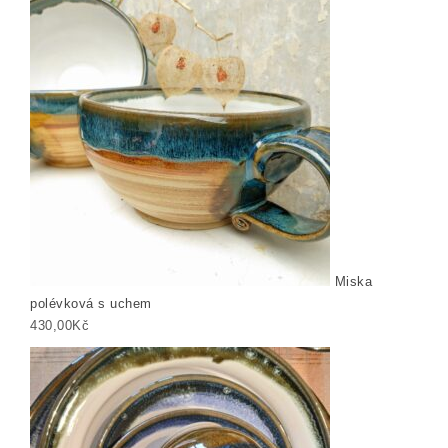
Miska
polévková s uchem
430,00
Kč