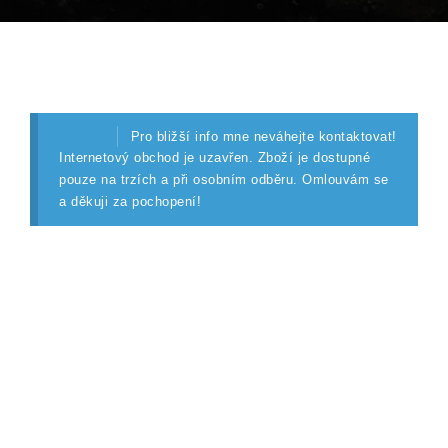
Pro bližší info mne neváhejte kontaktovat!
Internetový obchod je uzavřen. Zboží je dostupné
pouze na trzích a při osobním odběru. Omlouvám se
a děkuji za pochopení!