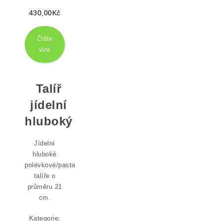
430,00
Kč
Čtěte
více
Talíř
jídelní
hluboký
Jídelní
hluboké
polévkové/pasta
talíře o
průměru 21
cm.
Kategorie: