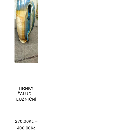
HRNKY
ŽALUD –
LUŽNIČNÍ
270,00
Kč
–
Rozpětí cen: 270,00Kč až 400,00Kč
400,00
Kč