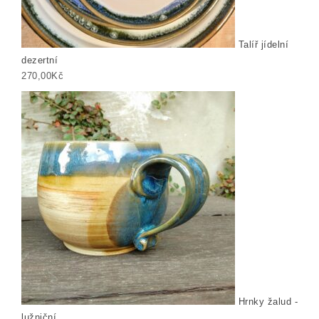
Talíř jídelní
dezertní
270,00
Kč
Hrnky žalud -
lužniční