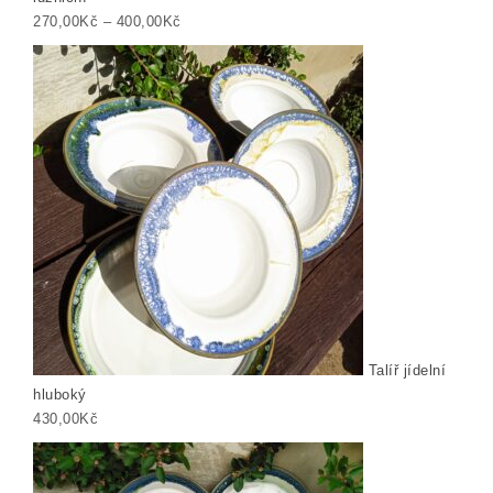
Rozpětí cen: 270,00Kč až 400,00Kč
270,00
Kč
–
400,00
Kč
Talíř jídelní
hluboký
430,00
Kč