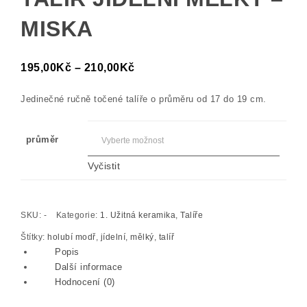
MISKA
Rozpětí cen: 195,00Kč až 210,
195,00
Kč
–
210,00
Kč
Jedinečné ručně točené talíře o průměru od 17 do 19 cm.
průměr
Vyčistit
SKU:
-
Kategorie:
1. Užitná keramika
,
Talíře
Štítky:
holubí modř
,
jídelní
,
mělký
,
talíř
Popis
Další informace
Hodnocení (0)