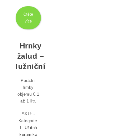
Čtěte
více
Hrnky
žalud –
lužniční
Parádní
hrnky
objemu 0,1
až 1 litr.
SKU:
-
Kategorie:
1. Užitná
keramika