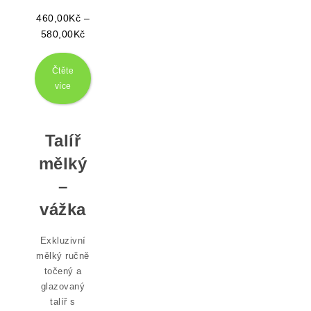
460,00
Kč
–
Rozpětí cen: 460,00Kč až 580,00Kč
580,00
Kč
Čtěte
více
Talíř
mělký
–
vážka
Exkluzivní
mělký ručně
točený a
glazovaný
talíř s