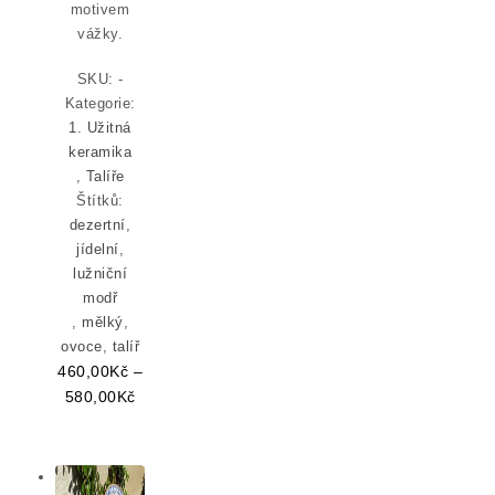
motivem
vážky.
SKU:
-
Kategorie:
1. Užitná
keramika
,
Talíře
Štítků:
dezertní
,
jídelní
,
lužniční
modř
,
mělký
,
ovoce
,
talíř
460,00
Kč
–
Rozpětí cen: 460,00Kč až 580,00Kč
580,00
Kč