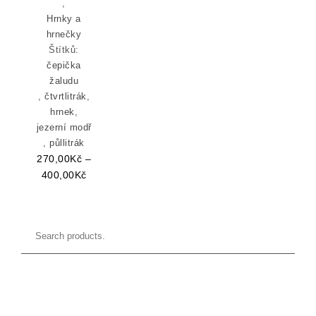
,
Hrnky a
hrnečky
Štítků:
čepička
žaludu
,
čtvrtlitrák
,
hrnek
,
jezerní modř
,
půllitrák
270,00
Kč
–
Rozpětí cen: 270,00Kč až 400,00Kč
400,00
Kč