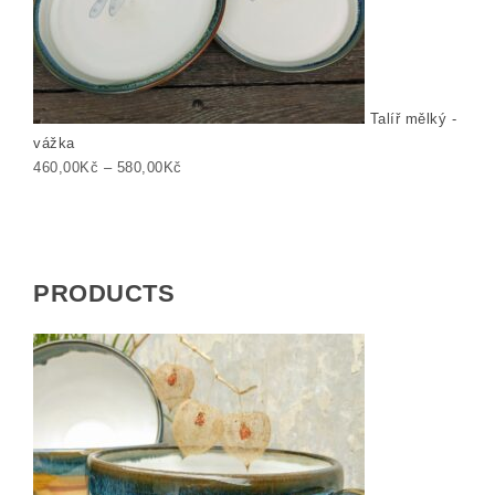
Talíř mělký -
vážka
Rozpětí cen: 460,00Kč až 580,00Kč
460,00
Kč
–
580,00
Kč
PRODUCTS